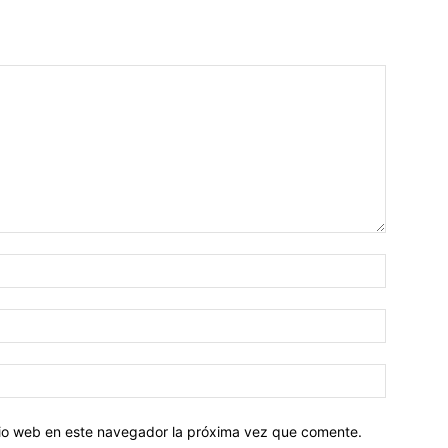
Nombre:
Correo
electróni
Sitio
web:
itio web en este navegador la próxima vez que comente.