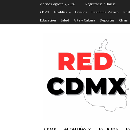
viernes, agosto 7, 2026
Registrarse / Unirse
CDMX
Alcaldías
Estados
Estado de México
Polí
Educación
Salud
Arte y Cultura
Deportes
Clima
CDMX
ALCALDÍAS
ESTADOS
E