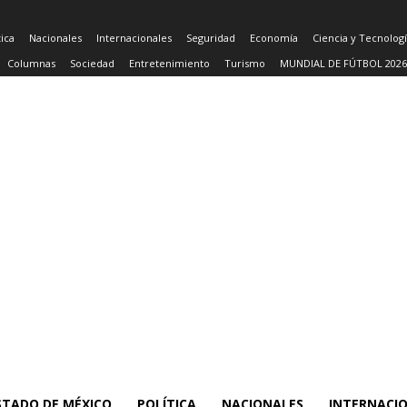
tica
Nacionales
Internacionales
Seguridad
Economía
Ciencia y Tecnolog
Columnas
Sociedad
Entretenimiento
Turismo
MUNDIAL DE FÚTBOL 2026
STADO DE MÉXICO
POLÍTICA
NACIONALES
INTERNACI