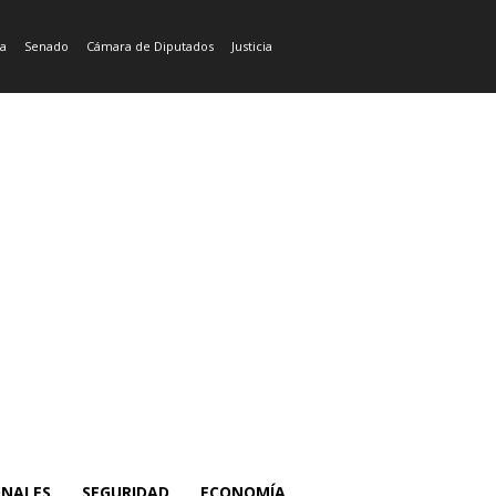
ía
Senado
Cámara de Diputados
Justicia
ONALES
SEGURIDAD
ECONOMÍA