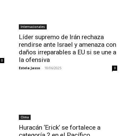
Internacionales
Líder supremo de Irán rechaza
rendirse ante Israel y amenaza con
daños irreparables a EU si se une a
la ofensiva
0
Estela Jasso
-
18/06/2025
0
Clima
Huracán ‘Erick’ se fortalece a
categoría 2 en el Pacífico