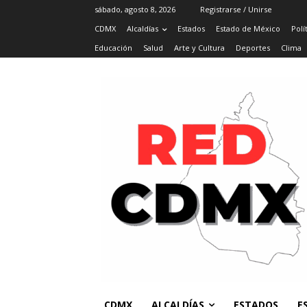
sábado, agosto 8, 2026
Registrarse / Unirse
CDMX
Alcaldías
Estados
Estado de México
Polí
Educación
Salud
Arte y Cultura
Deportes
Clima
CDMX
ALCALDÍAS
ESTADOS
E