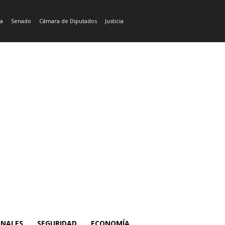
ía
Senado
Cámara de Diputados
Justicia
ONALES
SEGURIDAD
ECONOMÍA