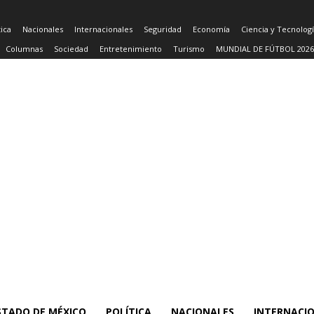
tica
Nacionales
Internacionales
Seguridad
Economía
Ciencia y Tecnolog
Columnas
Sociedad
Entretenimiento
Turismo
MUNDIAL DE FÚTBOL 2026
STADO DE MÉXICO
POLÍTICA
NACIONALES
INTERNACI