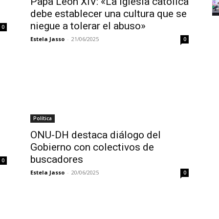
Papa León XIV: «La Iglesia católica
debe establecer una cultura que se
niegue a tolerar el abuso»
0
Estela Jasso
-
21/06/2025
0
Política
ONU-DH destaca diálogo del
Gobierno con colectivos de
buscadores
0
Estela Jasso
-
20/06/2025
0