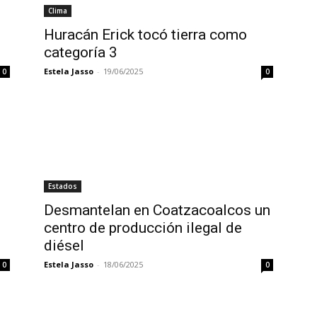
Clima
Huracán Erick tocó tierra como
categoría 3
Estela Jasso
-
19/06/2025
0
0
Estados
Desmantelan en Coatzacoalcos un
centro de producción ilegal de
diésel
Estela Jasso
-
18/06/2025
0
0