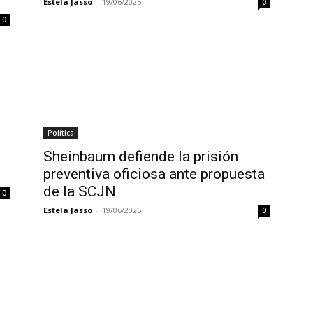
Estela Jasso
-
19/06/2025
0
0
Política
Sheinbaum defiende la prisión
preventiva oficiosa ante propuesta
de la SCJN
0
Estela Jasso
-
19/06/2025
0