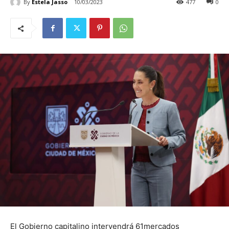
By
Estela Jasso
10/03/2023
477
0
El Gobierno capitalino intervendrá 61mercados