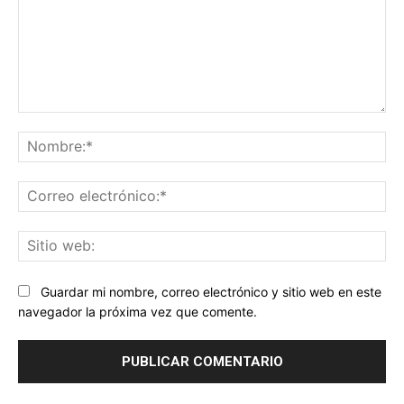
Comentario:
No
Co
ele
Sit
we
Guardar mi nombre, correo electrónico y sitio web en este
navegador la próxima vez que comente.