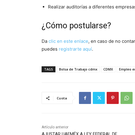
Realizar auditorías a diferentes empresa
¿Cómo postularse?
Da
clic en este enlace
, en caso de no conta
puedes
registrarte aquí
.
TAGS
Bolsa de Trabajo cdmx
CDMX
Empleo e
Cuota
Artículo anterior
AJUSTAR UAEMÉX A LEY FEDERAL DE