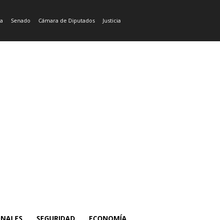
ía
Senado
Cámara de Diputados
Justicia
ONALES
SEGURIDAD
ECONOMÍA