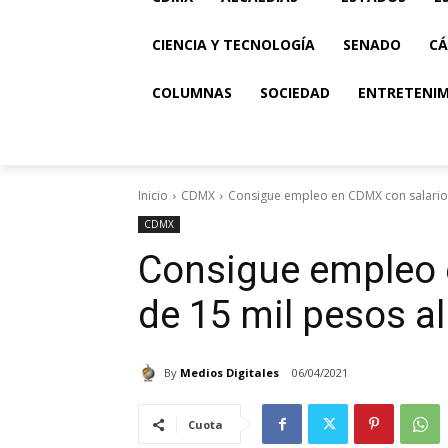
CIENCIA Y TECNOLOGÍA
SENADO
CÁ
COLUMNAS
SOCIEDAD
ENTRETENI
Inicio
CDMX
Consigue empleo en CDMX con salario 
CDMX
Consigue empleo 
de 15 mil pesos a
By
Medios Digitales
06/04/2021
Cuota