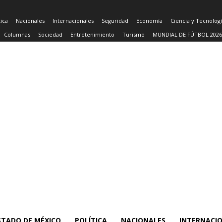
tica
Nacionales
Internacionales
Seguridad
Economía
Ciencia y Tecnolog
Columnas
Sociedad
Entretenimiento
Turismo
MUNDIAL DE FÚTBOL 2026
STADO DE MÉXICO
POLÍTICA
NACIONALES
INTERNACI