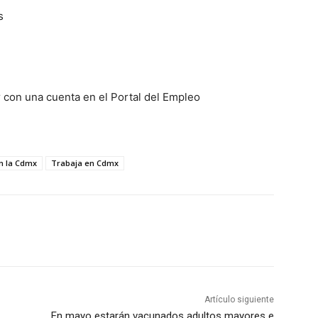
s
r con una cuenta en el Portal del Empleo
n la Cdmx
Trabaja en Cdmx
Artículo siguiente
En mayo estarán vacunados adultos mayores e