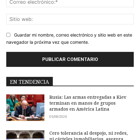
ele
Sit
we
Guardar mi nombre, correo electrónico y sitio web en este
navegador la próxima vez que comente.
EN TENDENCIA
Rusia: Las armas entregadas a Kiev
terminan en manos de grupos
armados en América Latina
05/08/2026
Cero tolerancia al despojo, ni redes,
ni cárteles inmobiliarios, asegura