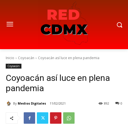
Inicio
Coyoacán
Coyoacán así luce en plena pandemia
Coyoacán
Coyoacán así luce en plena
pandemia
By
Medios Digitales
11/02/2021
892
0