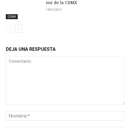
sur de la CDMX
14/01/2021
CDMX
DEJA UNA RESPUESTA
Comentario:
No
Co