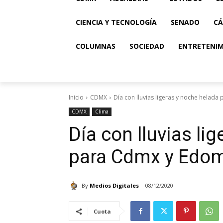
CIENCIA Y TECNOLOGÍA
SENADO
CÁ
COLUMNAS
SOCIEDAD
ENTRETENI
Inicio
CDMX
Día con lluvias ligeras y noche helad
CDMX
Clima
Día con lluvias li
para Cdmx y Edo
By
Medios Digitales
08/12/2020
Cuota