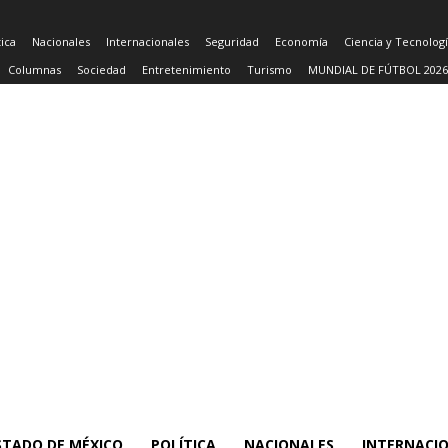
tica
Nacionales
Internacionales
Seguridad
Economía
Ciencia y Tecnolog
Columnas
Sociedad
Entretenimiento
Turismo
MUNDIAL DE FÚTBOL 2026
STADO DE MÉXICO
POLÍTICA
NACIONALES
INTERNACI