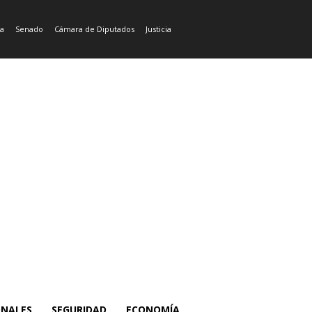
ía
Senado
Cámara de Diputados
Justicia
ONALES
SEGURIDAD
ECONOMÍA