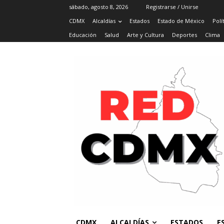
sábado, agosto 8, 2026
Registrarse / Unirse
CDMX
Alcaldías
Estados
Estado de México
Polí
Educación
Salud
Arte y Cultura
Deportes
Clima
CDMX
ALCALDÍAS
ESTADOS
E