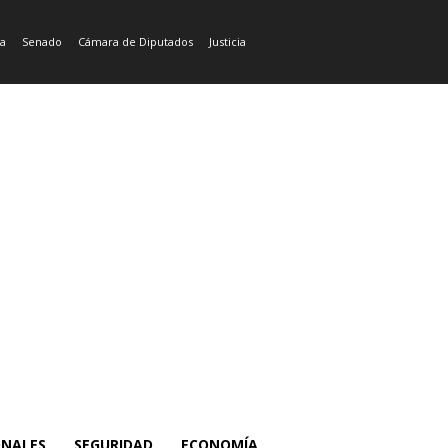
ía
Senado
Cámara de Diputados
Justicia
ONALES
SEGURIDAD
ECONOMÍA