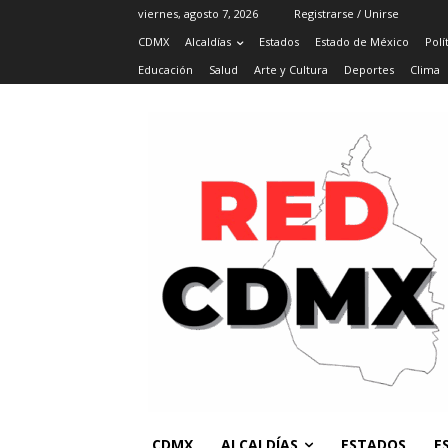
viernes, agosto 7, 2026
Registrarse / Unirse
CDMX
Alcaldías
Estados
Estado de México
Polí
Educación
Salud
Arte y Cultura
Deportes
Clima
CDMX
ALCALDÍAS
ESTADOS
E