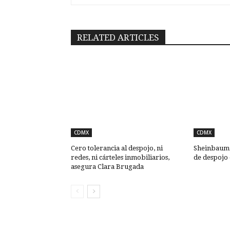
RELATED ARTICLES
CDMX
CDMX
Cero tolerancia al despojo, ni
Sheinbaum: 
redes, ni cárteles inmobiliarios,
de despojo
asegura Clara Brugada