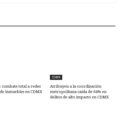
CDMX
combate total a redes
Atribuyen a la coordinación
 de inmuebles en CDMX
metropolitana caída de 64% en
delitos de alto impacto en CDMX