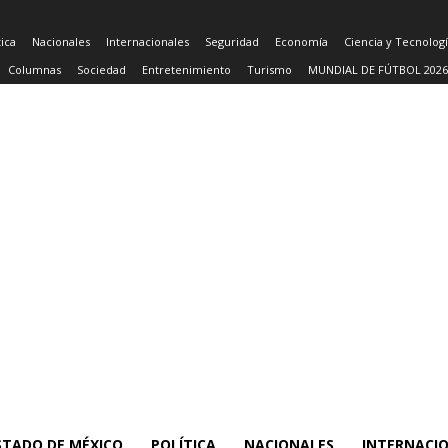
tica
Nacionales
Internacionales
Seguridad
Economía
Ciencia y Tecnolog
Columnas
Sociedad
Entretenimiento
Turismo
MUNDIAL DE FÚTBOL 2026
STADO DE MÉXICO
POLÍTICA
NACIONALES
INTERNACI