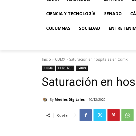
CIENCIA Y TECNOLOGÍA
SENADO
CÁ
COLUMNAS
SOCIEDAD
ENTRETENI
Inicio
CDMX
Saturación en hospitales en Cdmx
CDMX
COVID-19
Salud
Saturación en hos
By
Medios Digitales
10/12/2020
Cuota