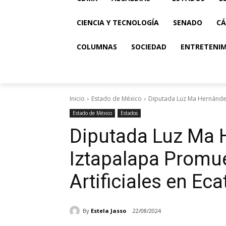
CIENCIA Y TECNOLOGÍA
SENADO
CÁ
COLUMNAS
SOCIEDAD
ENTRETENI
Inicio
Estado de México
Diputada Luz Ma Hernández
Estado de México
Estados
Diputada Luz Ma
Iztapalapa Prom
Artificiales en Ec
By
Estela Jasso
22/08/2024