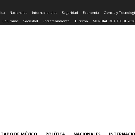
tica
Nacionales
Internacionales
Seguridad
Economía
Ciencia y Tecnolog
Columnas
Sociedad
Entretenimiento
Turismo
MUNDIAL DE FÚTBOL 2026
STADO DE MÉXICO
POLÍTICA
NACIONALES
INTERNACI