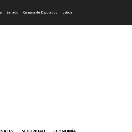
ía
Senado
Cámara de Diputados
Justicia
ONALES
SEGURIDAD
ECONOMÍA