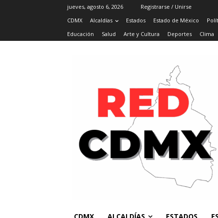
jueves, agosto 6, 2026
Registrarse / Unirse
CDMX
Alcaldías
Estados
Estado de México
Polí
Educación
Salud
Arte y Cultura
Deportes
Clima
CDMX
ALCALDÍAS
ESTADOS
E