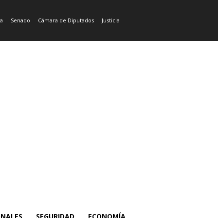
ía
Senado
Cámara de Diputados
Justicia
ONALES
SEGURIDAD
ECONOMÍA