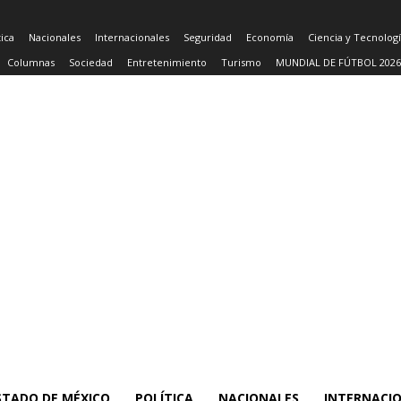
tica
Nacionales
Internacionales
Seguridad
Economía
Ciencia y Tecnolog
Columnas
Sociedad
Entretenimiento
Turismo
MUNDIAL DE FÚTBOL 2026
STADO DE MÉXICO
POLÍTICA
NACIONALES
INTERNACI