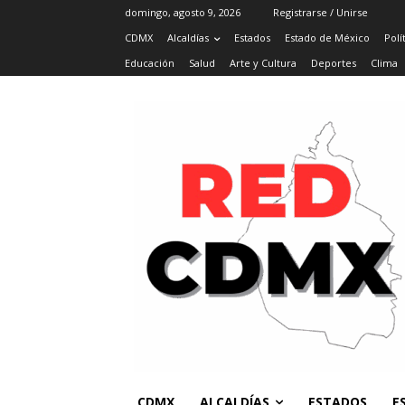
domingo, agosto 9, 2026
Registrarse / Unirse
CDMX
Alcaldías
Estados
Estado de México
Polí
Educación
Salud
Arte y Cultura
Deportes
Clima
CDMX
ALCALDÍAS
ESTADOS
E