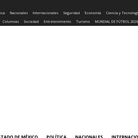
tica
Nacionales
Internacionales
Seguridad
Economía
Ciencia y Tecnolog
Columnas
Sociedad
Entretenimiento
Turismo
MUNDIAL DE FÚTBOL 2026
STADO DE MÉXICO
POLÍTICA
NACIONALES
INTERNACI