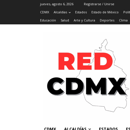
jueves, agosto 6, 2026
Registrarse / Unirse
CDMX
Alcaldías
Estados
Estado de México
Polí
Educación
Salud
Arte y Cultura
Deportes
Clima
CDMX
ALCALDÍAS
ESTADOS
E