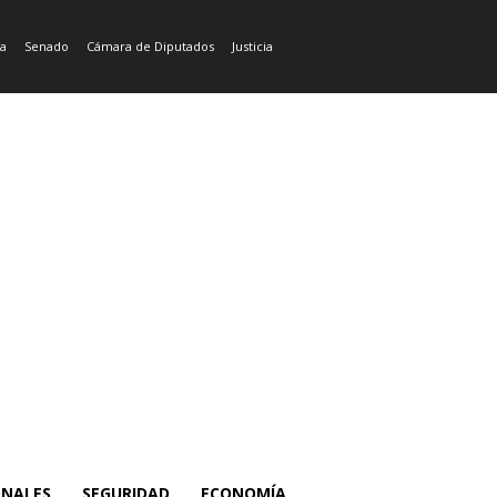
ía
Senado
Cámara de Diputados
Justicia
ONALES
SEGURIDAD
ECONOMÍA