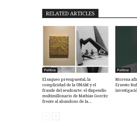
RELATED ARTICLES
Política
Política
El saqueo presupuestal, la
Morena afi
complicidad de la UNAM y el
Ernesto Ruf
fraude del seudoarte: el dispendio
investigaci
multimillonario de Mathias Goeritz
frente al abandono de la...