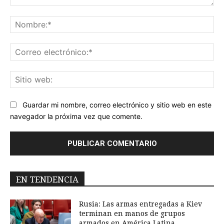
Comentario:
No
Co
ele
Sit
we
Guardar mi nombre, correo electrónico y sitio web en este
navegador la próxima vez que comente.
EN TENDENCIA
Rusia: Las armas entregadas a Kiev
terminan en manos de grupos
armados en América Latina