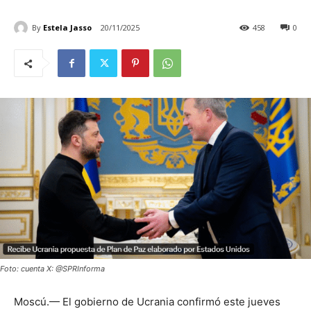
By
Estela Jasso
20/11/2025
458
0
Foto: cuenta X: @SPRInforma
Moscú.— El gobierno de Ucrania confirmó este jueves