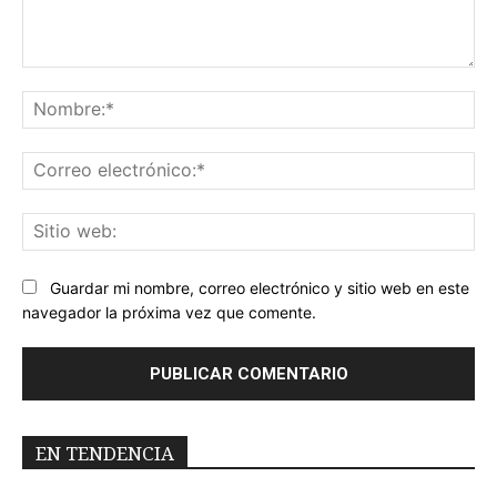
Comentario:
No
Co
ele
Sit
we
Guardar mi nombre, correo electrónico y sitio web en este
navegador la próxima vez que comente.
EN TENDENCIA