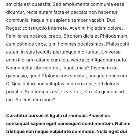
amicitia est quaesita. Sed emolumenta communia esse
dicuntur, recte autem facta et peccata non habentur
communia. Itaque his sapiens semper vacabit. Duo
Reges: constructio interrete. At enim hic etiam dolore.
Familiares nostros, credo, Sironem dicis et Philodemum,
cum optimos viros, tum homines doctissimos. Philosophi
autem in suis lectulis plerumque moriuntur. Universa
enim illorum ratione cum tota vestra confligendum puto.
Nonne igitur tibi videntur, inquit, mala? Pisone in eo
gymnasio, quod Ptolomaeum vocatur, unaque nobiscum
Q. Quia dolori non voluptas contraria est, sed doloris
privatio. Sed tempus est, si videtur, et recta quidem ad
me. An eiusdem modi?
Curabitur cursus et ligula ut rhoncus. Phasellus
consequat sapien eget consequat condimentum. Nullam
tristique non neque vulputate commodo. Nulla eget dui