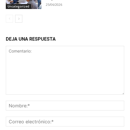
25/06/2026
Uncategorized
DEJA UNA RESPUESTA
Comentario:
No
Co
ele