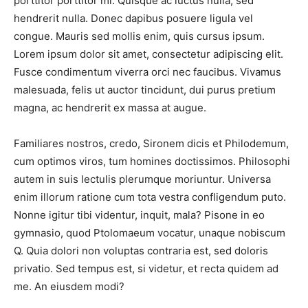
porttitor porttitor mi. Quisque ac luctus nulla, sed
hendrerit nulla. Donec dapibus posuere ligula vel
congue. Mauris sed mollis enim, quis cursus ipsum.
Lorem ipsum dolor sit amet, consectetur adipiscing elit.
Fusce condimentum viverra orci nec faucibus. Vivamus
malesuada, felis ut auctor tincidunt, dui purus pretium
magna, ac hendrerit ex massa at augue.
Familiares nostros, credo, Sironem dicis et Philodemum,
cum optimos viros, tum homines doctissimos. Philosophi
autem in suis lectulis plerumque moriuntur. Universa
enim illorum ratione cum tota vestra confligendum puto.
Nonne igitur tibi videntur, inquit, mala? Pisone in eo
gymnasio, quod Ptolomaeum vocatur, unaque nobiscum
Q. Quia dolori non voluptas contraria est, sed doloris
privatio. Sed tempus est, si videtur, et recta quidem ad
me. An eiusdem modi?