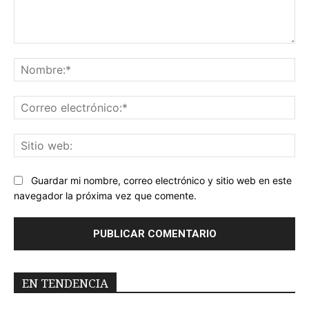
Comentario:
No
Co
ele
Sit
we
Guardar mi nombre, correo electrónico y sitio web en este
navegador la próxima vez que comente.
EN TENDENCIA