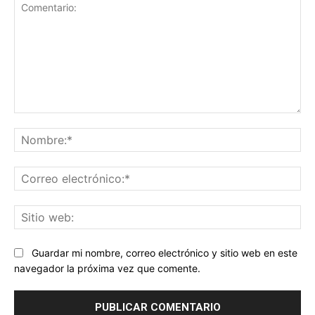
Comentario:
No
Co
ele
Sit
we
Guardar mi nombre, correo electrónico y sitio web en este
navegador la próxima vez que comente.