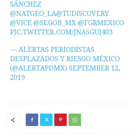
SÁNCHEZ
@NATGEO_LA
@TUDISCOVERY
@VICE
@SEGOB_MX
@FGRMEXICO
PIC.TWITTER.COM/JNA5GUI403
— ALERTAS PERIODISTAS
DESPLAZADOS Y RIESGO MÉXICO
(@ALERTAPDMX)
SEPTEMBER 12,
2019