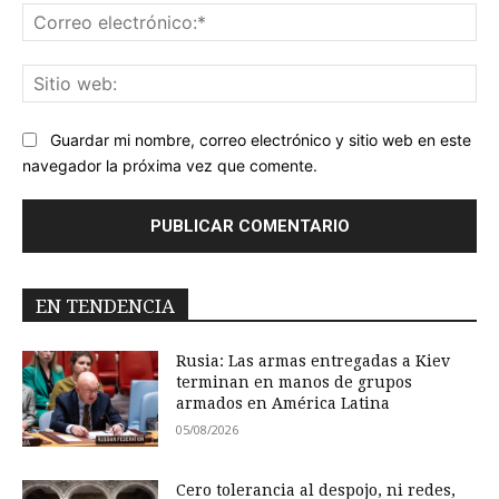
Co
ele
Sit
we
Guardar mi nombre, correo electrónico y sitio web en este
navegador la próxima vez que comente.
EN TENDENCIA
Rusia: Las armas entregadas a Kiev
terminan en manos de grupos
armados en América Latina
05/08/2026
Cero tolerancia al despojo, ni redes,