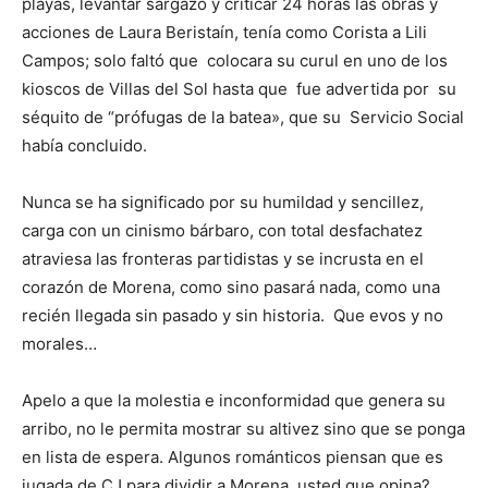
playas, levantar sargazo y criticar 24 horas las obras y
acciones de Laura Beristaín, tenía como Corista a Lili
Campos; solo faltó que
colocara su curul en uno de los
kioscos de Villas del Sol hasta que
fue advertida por
su
séquito de “prófugas de la batea», que su
Servicio Social
había concluido.
Nunca se ha significado por su humildad y sencillez,
carga con un cinismo bárbaro, con total desfachatez
atraviesa las fronteras partidistas y se incrusta en el
corazón de Morena, como sino pasará nada, como una
recién llegada sin pasado y sin historia.
Que evos y no
morales…
Apelo a que la molestia e inconformidad que genera su
arribo, no le permita mostrar su altivez sino que se ponga
en lista de espera. Algunos románticos piensan que es
jugada de CJ para dividir a Morena, usted que opina?