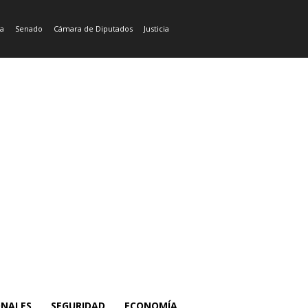
ía
Senado
Cámara de Diputados
Justicia
ONALES
SEGURIDAD
ECONOMÍA