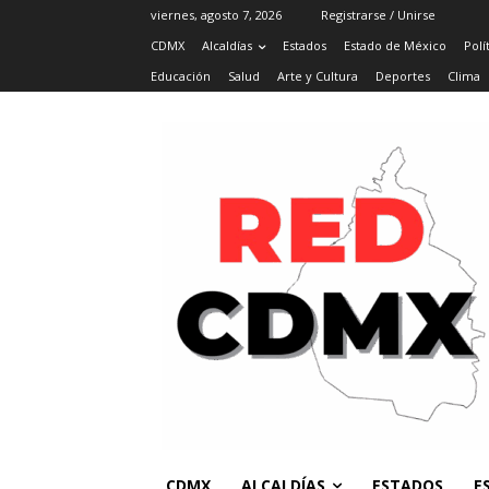
viernes, agosto 7, 2026
Registrarse / Unirse
CDMX
Alcaldías
Estados
Estado de México
Polí
Educación
Salud
Arte y Cultura
Deportes
Clima
CDMX
ALCALDÍAS
ESTADOS
E