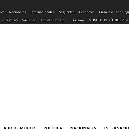
tica
Nacionales
Internacionales
Seguridad
Economía
Ciencia y Tecnolog
Columnas
Sociedad
Entretenimiento
Turismo
MUNDIAL DE FÚTBOL 2026
STADO DE MÉXICO
POLÍTICA
NACIONALES
INTERNACI