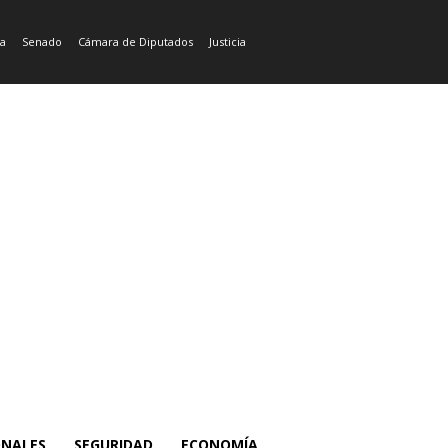
ía
Senado
Cámara de Diputados
Justicia
ONALES
SEGURIDAD
ECONOMÍA