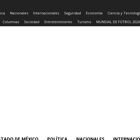
tica
Nacionales
Internacionales
Seguridad
Economía
Ciencia y Tecnolog
Columnas
Sociedad
Entretenimiento
Turismo
MUNDIAL DE FÚTBOL 2026
STADO DE MÉXICO
POLÍTICA
NACIONALES
INTERNACI