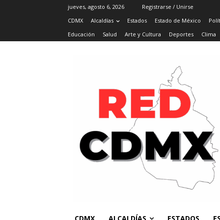
jueves, agosto 6, 2026
Registrarse / Unirse
CDMX
Alcaldías
Estados
Estado de México
Polí
Educación
Salud
Arte y Cultura
Deportes
Clima
CDMX
ALCALDÍAS
ESTADOS
E