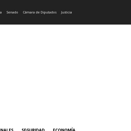
ía
Senado
Cámara de Diputados
Justicia
ONALES
SEGURIDAD
ECONOMÍA