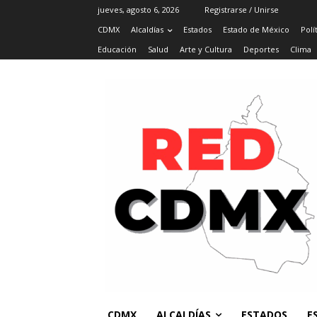
jueves, agosto 6, 2026
Registrarse / Unirse
CDMX
Alcaldías
Estados
Estado de México
Polí
Educación
Salud
Arte y Cultura
Deportes
Clima
CDMX
ALCALDÍAS
ESTADOS
E