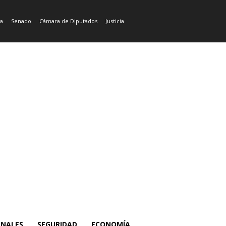
ía
Senado
Cámara de Diputados
Justicia
ONALES
SEGURIDAD
ECONOMÍA