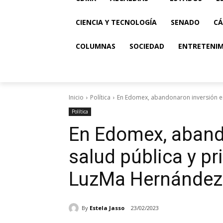
CIENCIA Y TECNOLOGÍA
SENADO
CÁ
COLUMNAS
SOCIEDAD
ENTRETENI
Inicio
Política
En Edomex, abandonaron inversión en s
Política
En Edomex, aband
salud pública y pri
LuzMa Hernández
By
Estela Jasso
23/02/2023