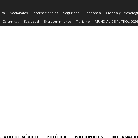
tica
Nacionales
Internacionales
Seguridad
Economía
Ciencia y Tecnolog
Columnas
Sociedad
Entretenimiento
Turismo
MUNDIAL DE FÚTBOL 2026
STADO DE MÉXICO
POLÍTICA
NACIONALES
INTERNACI