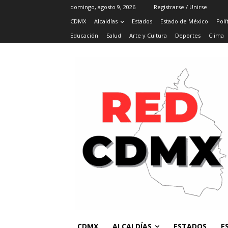
domingo, agosto 9, 2026
Registrarse / Unirse
CDMX
Alcaldías
Estados
Estado de México
Polí
Educación
Salud
Arte y Cultura
Deportes
Clima
CDMX
ALCALDÍAS
ESTADOS
E