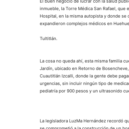
El buen negocio de lucrar con la salud públi
inmueble, la Torre Médica San Rafael, que e
Hospital, en la misma autopista y donde se
expandieron complejos médicos en Huehue
Tultitlán.
La cosa no queda ahí, esta misma familia 
Jardín, ubicado en Retorno de Bosencheve, 
Cuautitlán Izcalli, donde la gente debe pag
urgencias, sin incluir ningún tipo de medic
pediatría por 900 pesos y un ultrasonido cu
La legisladora LuzMa Hernández recordó que
se comprometió a la construcción de un hos