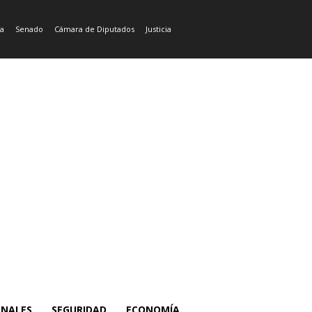
ía
Senado
Cámara de Diputados
Justicia
ONALES
SEGURIDAD
ECONOMÍA