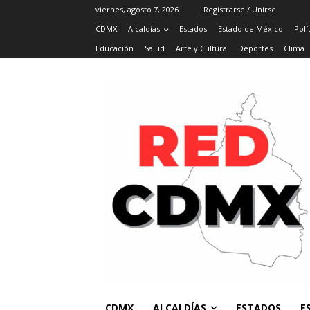
viernes, agosto 7, 2026
Registrarse / Unirse
CDMX
Alcaldías
Estados
Estado de México
Polí
Educación
Salud
Arte y Cultura
Deportes
Clima
CDMX
ALCALDÍAS
ESTADOS
E