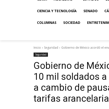
CIENCIA Y TECNOLOGÍA
SENADO
CÁ
COLUMNAS
SOCIEDAD
ENTRETENI
Inicio
Seguridad
Gobierno de México acordó el enví
Seguridad
Gobierno de Méxic
10 mil soldados a 
a cambio de pausa
tarifas arancelari