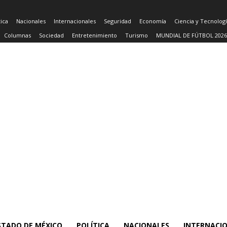
tica
Nacionales
Internacionales
Seguridad
Economía
Ciencia y Tecnolog
Columnas
Sociedad
Entretenimiento
Turismo
MUNDIAL DE FÚTBOL 2026
STADO DE MÉXICO
POLÍTICA
NACIONALES
INTERNACI