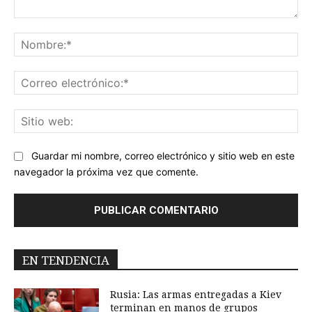
Comentario:
No
Co
ele
Sit
we
Guardar mi nombre, correo electrónico y sitio web en este
navegador la próxima vez que comente.
EN TENDENCIA
Rusia: Las armas entregadas a Kiev
terminan en manos de grupos