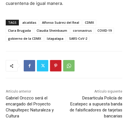
cuarentena de igual manera.
TAGS
alcaldías
Alfonso Suárez del Real
CDMX
Clara Brugada
Claudia Sheinbaum
coronavirus
COVID-19
gobierno de la CDMX
Iztapalapa
SARS-CoV-2
Artículo anterior
Artículo siguiente
Gabriel Orozco será el
Desarticula Policía de
encargado del Proyecto
Ecatepec a supuesta banda
Chapultepec Naturaleza y
de falsificadores de tarjetas
Cultura
bancarias