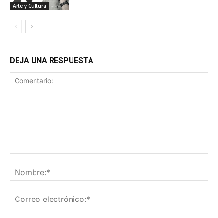
Arte y Cultura
DEJA UNA RESPUESTA
Comentario:
No
Co
ele