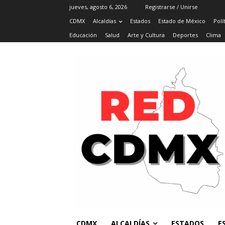
jueves, agosto 6, 2026
Registrarse / Unirse
CDMX
Alcaldías
Estados
Estado de México
Polí
Educación
Salud
Arte y Cultura
Deportes
Clima
CDMX
ALCALDÍAS
ESTADOS
E