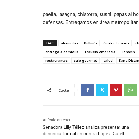
paella, lasagna, chistorra, sushi, papas al 
defensas. Entregamos en área metropolitan
TAGS
alimentos
Bellini's
Centro Libanés
c
entrega a domicilio
Escuela Ambrosía
Fenavin
restaurantes
sale gourmet
salud
Sana Distan
Cuota
Artículo anterior
Senadora Lilly Téllez analiza presentar una
denuncia formal en contra López-Gatell