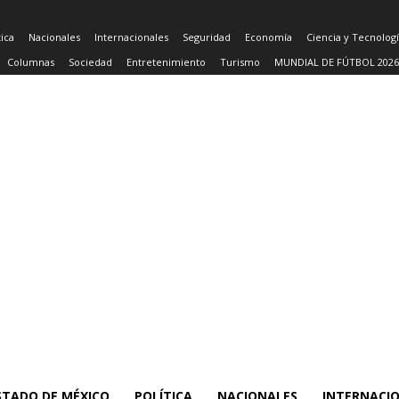
tica
Nacionales
Internacionales
Seguridad
Economía
Ciencia y Tecnolog
Columnas
Sociedad
Entretenimiento
Turismo
MUNDIAL DE FÚTBOL 2026
STADO DE MÉXICO
POLÍTICA
NACIONALES
INTERNACI